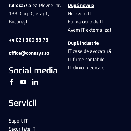
Adresa:
Calea Plevnei nr.
După nevoie
139, Corp C, etaj 1,
Nu avem IT
București
Eu mă ocup de IT
Avem IT externalizat
+4 021 300 53 73
După industrie
IT case de avocatură
office@connsys.ro
IT firme contabile
IT clinici medicale
Social media
Servicii
Suport IT
Securitate IT